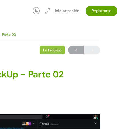
Iniciar sesión
Registrarse
– Parte 02
En Progreso
ickUp – Parte 02