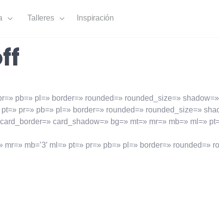
a
Talleres
Inspiración
ff
 pr=» pb=» pl=» border=» rounded=» rounded_size=» shadow=»
 pt=» pr=» pb=» pl=» border=» rounded=» rounded_size=» sha
 card_border=» card_shadow=» bg=» mt=» mr=» mb=» ml=» pt=
mr=» mb=’3′ ml=» pt=» pr=» pb=» pl=» border=» rounded=» r