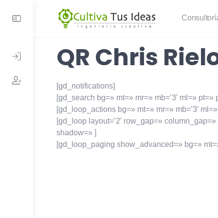
Consultorí
QR Chris Rielo
[gd_notifications]
[gd_search bg=» mt=» mr=» mb=’3′ ml=» pt=»
[gd_loop_actions bg=» mt=» mr=» mb=’3′ ml=»
[gd_loop layout=’2′ row_gap=» column_gap=»
shadow=» ]
[gd_loop_paging show_advanced=» bg=» mt=» 