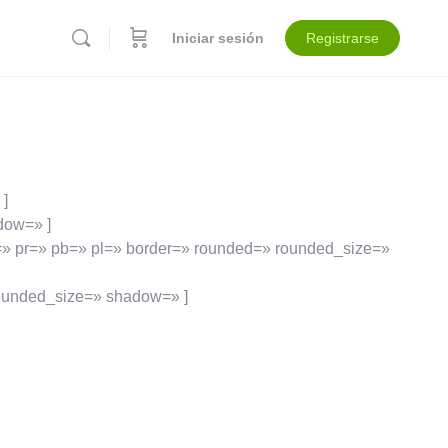
Iniciar sesión
Registrarse
 ]
dow=» ]
» pr=» pb=» pl=» border=» rounded=» rounded_size=»
ounded_size=» shadow=» ]