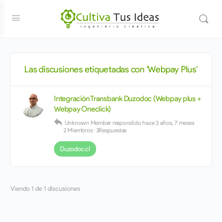
Las discusiones etiquetadas con 'Webpay Plus'
Integración Transbank Duzodoc (Webpay plus +
Webpay Oneclick)
Unknown Member
respondido
hace 3 años, 7 meses
2 Miembros
·
3Respuestas
Duzodoc.cl
Viendo 1 de 1 discusiones