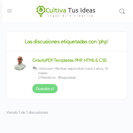
Las discusiones etiquetadas con 'php'
GravityPDF Templates: PHP, HTML & CSS
Unknown Member
respondido
hace 3 años, 10
meses
2 Miembros
·
3Respuestas
Duzodoc.cl
Viendo 1 de 1 discusiones