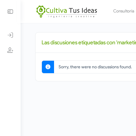
Consultoría
Las discusiones etiquetadas con 'marketi
Sorry, there were no discussions found.