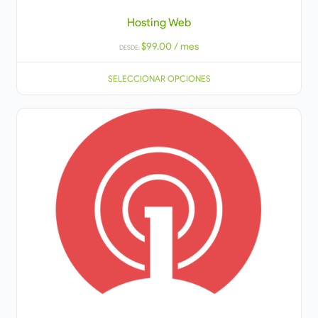
Hosting Web
$
99.00
/ mes
DESDE:
SELECCIONAR OPCIONES